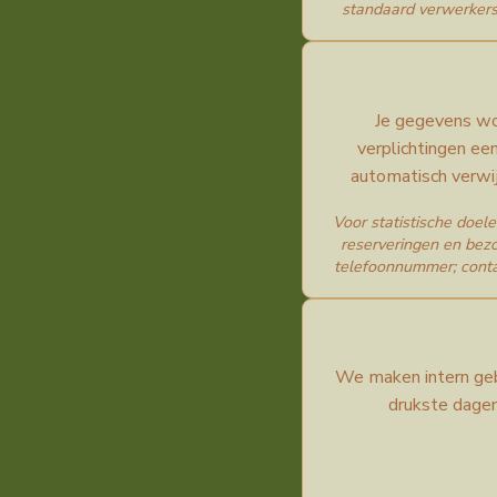
standaard verwerkers
Je gegevens wo
verplichtingen ee
automatisch verwi
Voor statistische doe
reserveringen en bez
telefoonnummer; conta
We maken intern gebr
drukste dage