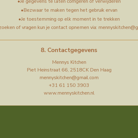
•
Je gegevens te laten corrigeren of verwijderen
•
Bezwaar te maken tegen het gebruik ervan
•
Je toestemming op elk moment in te trekken
zoeken of vragen kun je contact opnemen via: mennyskitchen@
8. Contactgegevens
Mennys Kitchen
Piet Heinstraat 66, 2518CK Den Haag
mennyskitchen@gmail.com
+31 61 150 3903
www.mennyskitchen.nl