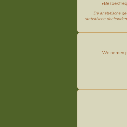
•
Bezoekfreq
De analytische ge
statistische doeleinde
We nemen pa