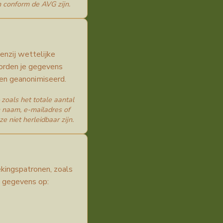
 conform de AVG zijn.
nzij wettelijke
worden je gegevens
en geanonimiseerd.
oals het totale aantal
 naam, e-mailadres of
niet herleidbaar zijn.
ekingspatronen, zoals
 gegevens op: