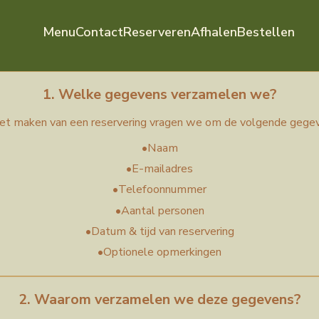
Menu
Contact
Reserveren
Afhalen
Bestellen
rklaring
1. Welke gegevens verzamelen we?
het maken van een reservering vragen we om de volgende gege
•
Naam
•
E-mailadres
•
Telefoonnummer
•
Aantal personen
•
Datum & tijd van reservering
•
Optionele opmerkingen
2. Waarom verzamelen we deze gegevens?