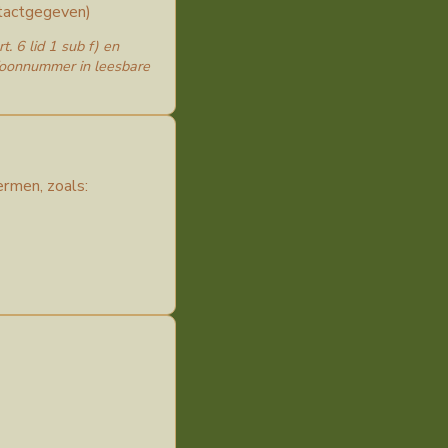
tactgegeven)
 6 lid 1 sub f) en
efoonnummer in leesbare
rmen, zoals: