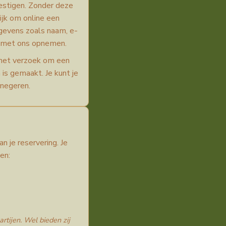
estigen. Zonder deze
ijk om online een
egevens zoals naam, e-
t met ons opnemen.
het verzoek om een
 is gemaakt. Je kunt je
 negeren.
n je reservering. Je
en:
tijen. Wel bieden zij