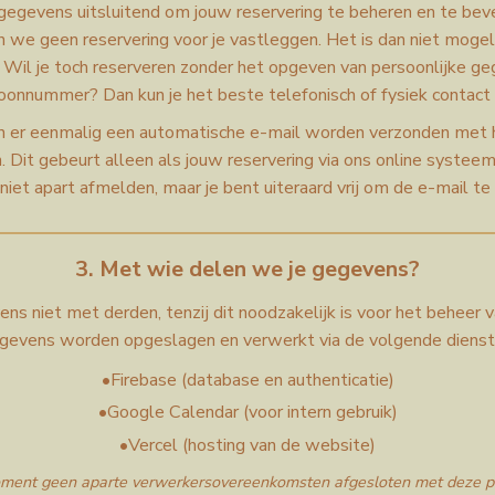
egevens uitsluitend om jouw reservering te beheren en te bev
we geen reservering voor je vastleggen. Het is dan niet mogel
 Wil je toch reserveren zonder het opgeven van persoonlijke g
foonnummer? Dan kun je het beste telefonisch of fysiek contac
n er eenmalig een automatische e-mail worden verzonden met 
. Dit gebeurt alleen als jouw reservering via ons online systeem
 niet apart afmelden, maar je bent uiteraard vrij om de e-mail te
3. Met wie delen we je gegevens?
s niet met derden, tenzij dit noodzakelijk is voor het beheer va
gevens worden opgeslagen en verwerkt via de volgende dienst
•
Firebase (
database en authenticatie
)
•
Google Calendar (
voor intern gebruik
)
•
Vercel (
hosting van de website
)
ent geen aparte verwerkersovereenkomsten afgesloten met deze par