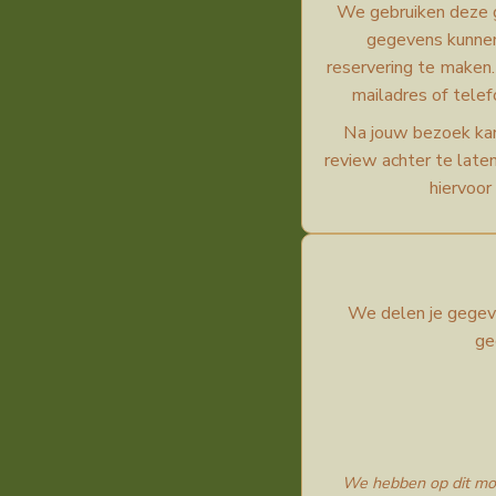
We gebruiken deze g
gegevens kunnen 
reservering te maken.
mailadres of tele
Na jouw bezoek ka
review achter te laten
hiervoor
We delen je gegeven
ge
We hebben op dit mom