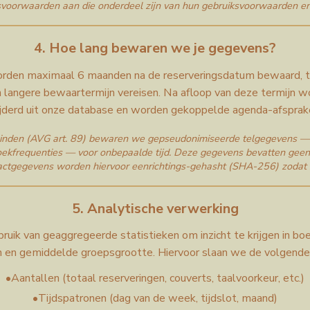
voorwaarden aan die onderdeel zijn van hun gebruiksvoorwaarden en
4. Hoe lang bewaren we je gegevens?
rden maximaal 6 maanden na de reserveringsdatum bewaard, te
n langere bewaartermijn vereisen. Na afloop van deze termijn 
jderd uit onze database en worden gekoppelde agenda-afsprak
leinden (AVG art. 89) bewaren we gepseudonimiseerde telgegevens — z
oekfrequenties — voor onbepaalde tijd. Deze gegevens bevatten geen
ctgegevens worden hiervoor eenrichtings-gehasht (SHA-256) zodat ze 
5. Analytische verwerking
uik van geaggregeerde statistieken om inzicht te krijgen in bo
n en gemiddelde groepsgrootte. Hiervoor slaan we de volgende
•
Aantallen (totaal reserveringen, couverts, taalvoorkeur, etc.)
•
Tijdspatronen (dag van de week, tijdslot, maand)